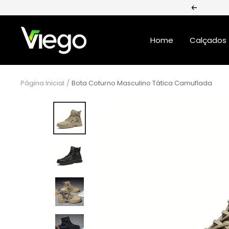
Pular
Anterior
para
Loja
o
Home
Calçados
Viego
conteúdo
Página Inicial
Bota Coturno Masculino Tática Camuflada