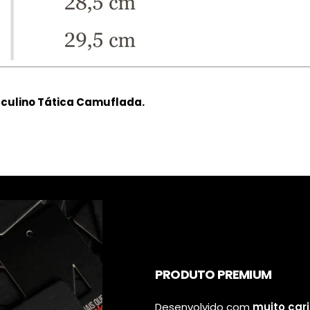
sculino Tática Camuflada.
PRODUTO PREMIUM
Desenvolvido com
muito car