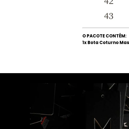
O PACOTE CONTÉM:
1x Bota Coturno Ma