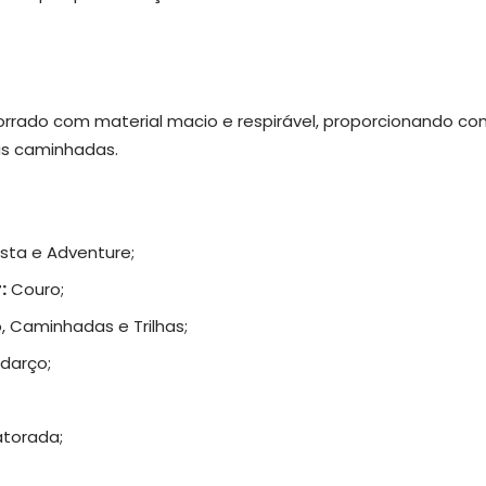
forrado com material macio e respirável, proporcionando co
s caminhadas.
usta e Adventure;
r:
Couro;
, Caminhadas e Trilhas;
darço;
atorada;