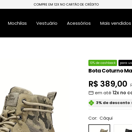
COMPRE EM 12X NO CARTÃO DE CRÉDITO
Mochilas
Vestuário
Acessórios
Mais vendidos
10% de cashback
para us
Bota Coturno Ma
Preço
R$ 389,00
em até
12x no c
promocion
3% de desconto
Cor:
Cáqui
Cáqui
Preto