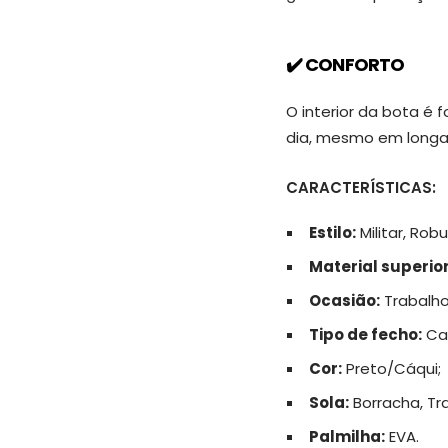
✔️ CONFORTO
O interior da bota é 
dia, mesmo em longa
CARACTERÍSTICAS:
Estilo:
Militar, Rob
Material superio
Ocasião:
Trabalho
Tipo de fecho:
Ca
Cor:
Preto/Cáqui;
Sola:
Borracha, Tr
Palmilha:
EVA.