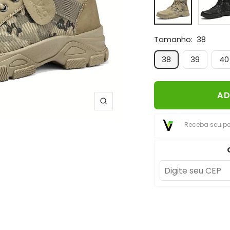
Tamanho:
38
38
39
40
AD
Zoom
Receba seu p