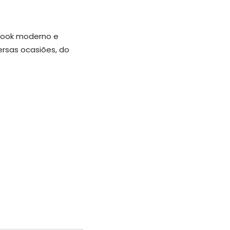
look moderno e
ersas ocasiões,
do