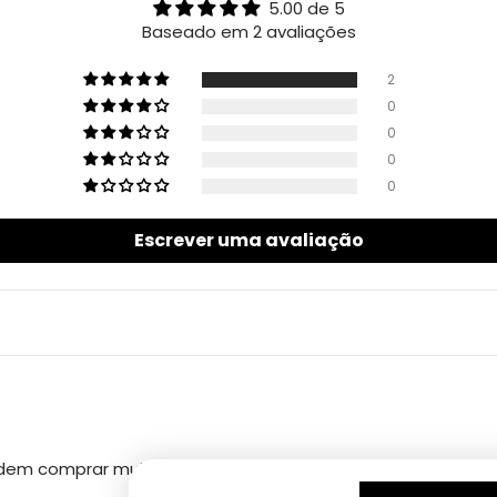
5.00 de 5
Baseado em 2 avaliações
2
0
0
0
0
Escrever uma avaliação
odem comprar muito boa.