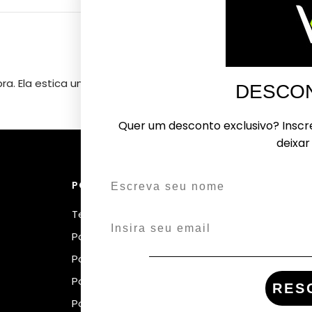
a. Ela estica um pouco.
DESCON
Quer um desconto exclusivo? Inscr
deixar
POLÍTICAS
LINKS
Termos de serviço
Fale 
Política de envio
Rastre
Política de privacidade
Blog
Política de reembolso
Quem
RES
Política de cookies
Aviso 