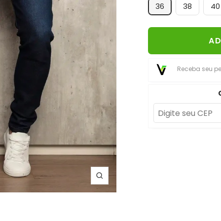
36
38
40
AD
Receba seu p
Zoom