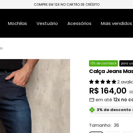
COMPRE EM 12X NO CARTÃO DE CRÉDITO
Mochilas
Vestuário
Acessórios
Mais vendidos
em
10% de cashback
para us
Calça Jeans Masc
2 aval
Preço
R$ 164,00
P
R
n
em até
12x no c
promocion
3% de desconto
Tamanho:
36