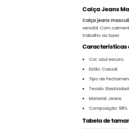
Calça Jeans Mas
Calça jeans masculi
versátil.
Com caimento
trabalho ao lazer.
Características 
Cor: azul escuro;
Estilo: Casual;
Tipo de Fechamen
Tecido: Elasticida
Material: Jeans;
Composição: 98% A
Tabela de tama