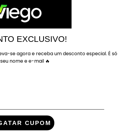
TO EXCLUSIVO!
eva-se agora e receba um desconto especial. É só
 seu nome e e-mail 🔥
 ÚTEIS
SIGA-NOS
Conosco
ie seu pedido
 somos
GATAR CUPOM
legal