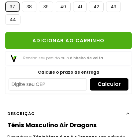
37
38
39
40
41
42
43
44
ADICIONAR AO CARRINHO
Receba seu pedido ou o
dinheiro de volta.
Calcule o prazo de entrega
Calcular
DESCRIÇÃO
Tênis Masculino Air Dragons
Descubra o
Tênis Masculino Air Dragons
, um calçado