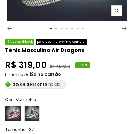
Zoom
Ir
Ir
Ir
Ir
Ir
Ir
Ir
ao
ao
ao
ao
ao
ao
ao
10% de cashback
para usar na próxima compra!
slide
slide
slide
slide
slide
slide
slide
Tênis Masculino Air Dragons
1
2
3
4
5
6
7
Preço
R$ 319,00
- 31%
Preço
R$ 459,00
normal
em até
12x no cartão
promocional
3% de desconto
no pix
Cor:
Vermelho
Vermelho
Preto
Tamanho:
37