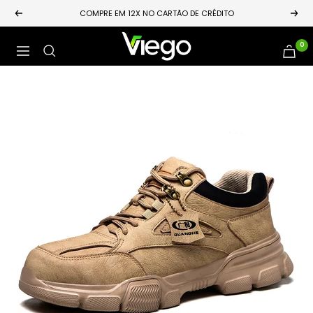
Pular
COMPRE EM 12X NO CARTÃO DE CRÉDITO
Anterior
Próx
para
o
Loja
0
Navegação
conteúdo
Viego