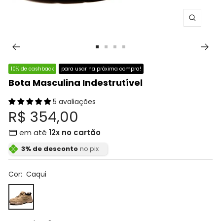
Zoom
Ir
Ir
Ir
Ir
ao
ao
ao
ao
10% de cashback
para usar na próxima compra!
slide
slide
slide
slide
Bota Masculina Indestrutível
1
2
3
4
5 avaliações
Preço
R$ 354,00
em até
12x no cartão
promocional
3% de desconto
no pix
Cor:
Caqui
Caqui