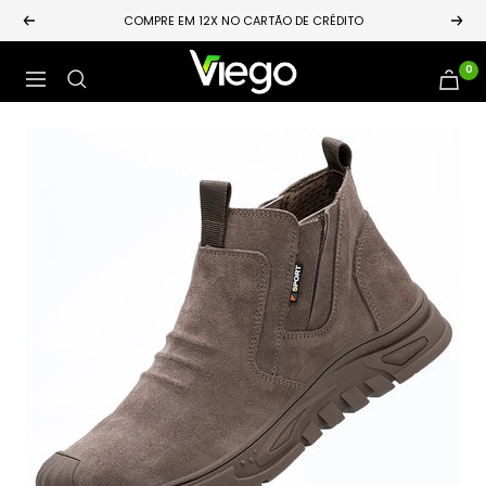
Pular
COMPRE EM 12X NO CARTÃO DE CRÉDITO
Anterior
Próx
para
o
Loja
0
Navegação
conteúdo
Viego