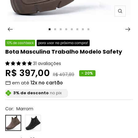
Zoom
Ir
Ir
Ir
Ir
Ir
Ir
Ir
Ir
ao
ao
ao
ao
ao
ao
ao
ao
10% de cashback
para usar na próxima compra!
slide
slide
slide
slide
slide
slide
slide
slide
Bota Masculina Trabalho Modelo Safety
1
2
3
4
5
6
7
8
31 avaliações
Preço
R$ 397,00
- 20%
Preço
R$ 497,89
normal
em até
12x no cartão
promocional
3% de desconto
no pix
Cor:
Marrom
Marrom
Preto