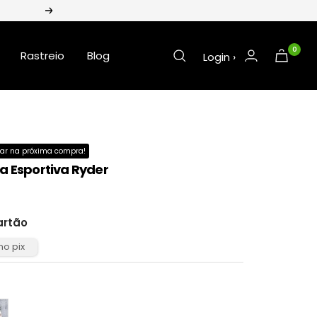
Próxima
0
Rastreio
Blog
Login ›
ar na próxima compra!
a Esportiva Ryder
artão
al
no pix