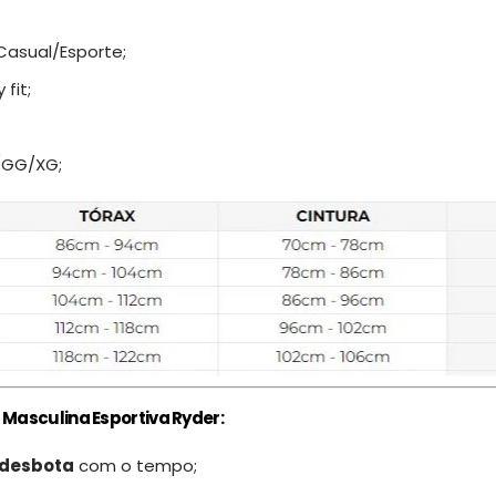
asual/Esporte;
 fit;
GG/XG;
 Masculina Esportiva Ryder:
 desbota
com o tempo;