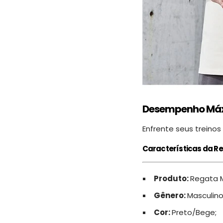
Desempenho Máx
Enfrente seus treino
Características da R
Produto:
Regata M
Gênero:
Masculino
Cor:
Preto/Bege;