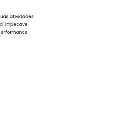
suas atividades
al impecável
 performance