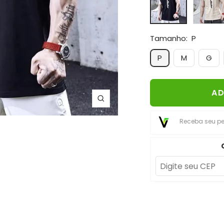
Tamanho:
P
P
M
G
AD
Zoom
Receba seu p