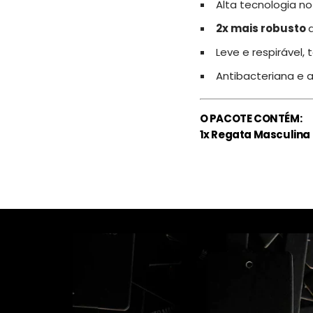
Alta tecnologia n
2x mais robusto
Leve e respirável,
Antibacteriana e a
O PACOTE CONTÉM:
1x Regata Masculina 