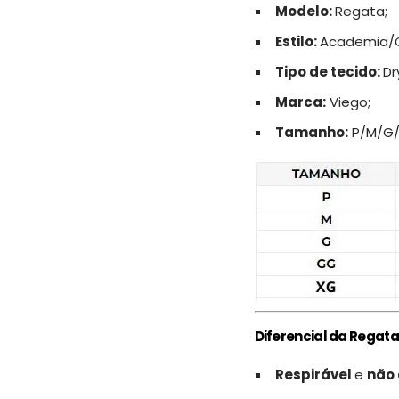
Modelo:
Regata;
Estilo:
Academia/C
Tipo de tecido:
Dry
Marca:
Viego;
Tamanho:
P/M/G/
Diferencial da Regata
Respirável
e
não