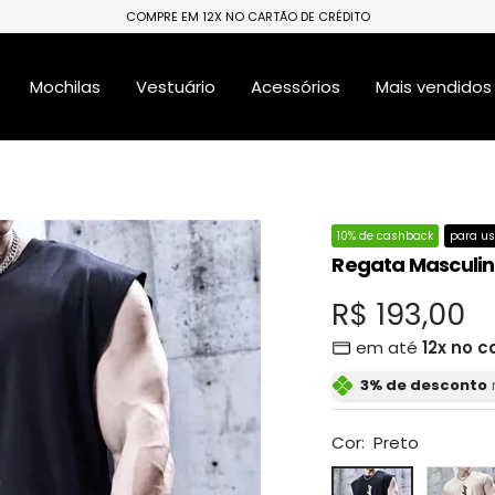
COMPRE EM 12X NO CARTÃO DE CRÉDITO
Mochilas
Vestuário
Acessórios
Mais vendidos
10% de cashback
para us
Regata Masculin
Preço
R$ 193,00
em até
12x no c
promocion
3% de desconto
Cor:
Preto
Preto
Bege